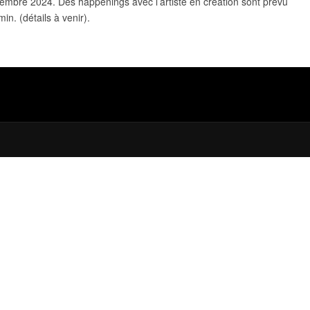
mbre 2024. Des happenings avec l’artiste en création sont prévu
n. (détails à venir).