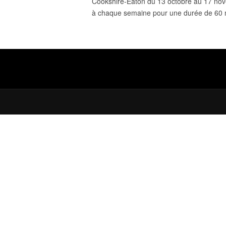
Cookshire-Eaton du 13 octobre au 17 nove
à chaque semaine pour une durée de 60 mi