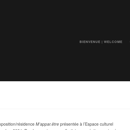
BIENVENUE | WELCOME
exposition/résidence
M’appar.être
présentée à l’Espace culturel