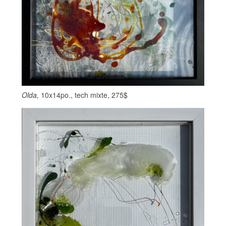
Olda,
10x14po., tech mixte, 275$