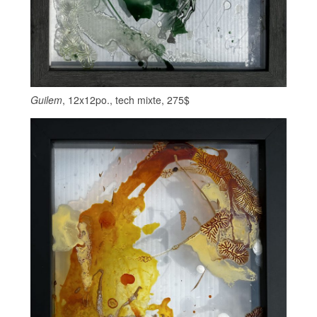
Guilem
, 12x12po., tech mixte, 275$