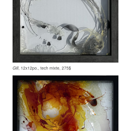
Gill
, 12x12po., tech mixte, 275$