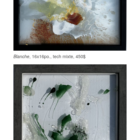
Blanche
, 16x16po., tech mixte, 450$