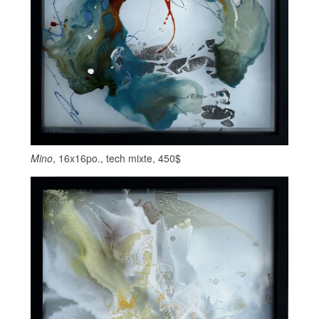
Mino
, 16x16po., tech mixte, 450$