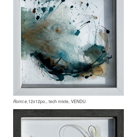
Romi.e,
12x12po., tech mixte, VENDU