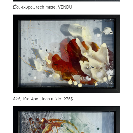
Élo
, 4x6po., tech mixte, VENDU
Albi
, 10x14po., tech mixte, 275$